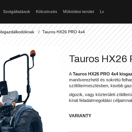
Szolgáltatások
Kölcsönzés
Működési terület
Letöltés
Érint
Mit keres?
obbigazdálkodóknak
/
Tauros HX26 PRO 4x4
Keresés
Tauros HX26
A
Tauros HX26 PRO 4x4 kisga
manőverezhető és sokrétú felhas
Ajánljuk
szőlőtermesztésben, kisebb gazda
olgozik, vagy közterületi zöldterü
kínál feladatmegoldási céljaimnak
VARIANTY