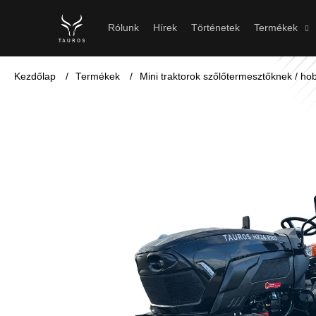
K
Ugrás
a
o
Vissza
Vissza
Rólunk
Hírek
Történetek
Termékek
fő
a boltba
a boltba
s
tartalomhoz
á
Kezdőlap
/
Termékek
/
Mini traktorok szőlőtermesztőknek / h
r