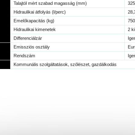
Talajtól mért szabad magasság (mm)
325
Hidraulikai átfolyás (l/perc)
28,
Emelőkapacitás (kg)
750
Hidraulikai kimenetek
2 k
Differenciálzár
Ige
Emissziós osztály
Eur
Rendszám
Ige
Kommunális szolgáltatások, szőlészet, gazdálkodás