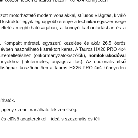
ott motorháztető modern vonalakkal, stílusos világítás, kiváló
4
kistraktor egyik legnagyobb erénye a technikai egyszerűsége
eltetés megbízhatóságában, a könnyű karbantartásban és a
oz. Kompakt méretei, egyszerű kezelése és akár 26,5 lóerős
sz évben használható kistraktort keres. A Tauros HX26 PRO 4x4
zemeltetéshez (önkormányzatok/szőlők),
homlokrakodóval
nyokhoz (fakitermelés, anyagszállítás). Az opcionális
első
oldalúságnak köszönhetően a Tauros HX26 PRO 4x4 könnyedén
íthatók.
gény szerint variálható felszereltség.
és elülső adapterekkel – ideális szezonális és téli