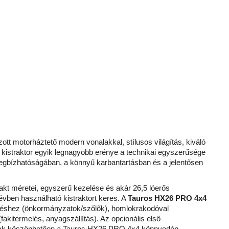
ott motorháztető modern vonalakkal, stílusos világítás, kiváló
kistraktor egyik legnagyobb erénye a technikai egyszerűsége
egbízhatóságában, a könnyű karbantartásban és a jelentősen
akt méretei, egyszerű kezelése és akár 26,5 lóerős
évben használható kistraktort keres. A
Tauros HX26 PRO 4x4
tetéshez (önkormányzatok/szőlők), homlokrakodóval
kitermelés, anyagszállítás). Az opcionális első
ságnak köszönhetően a Tauros HX26 PRO 4x4 könnyedén