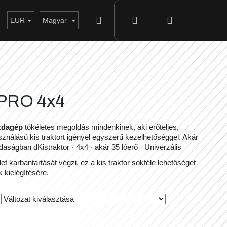
Keresés
Bejelentkezés
Kosár
kezés
EUR
Magyar
 PRO 4x4
zdagép
tökéletes megoldás mindenkinek, aki erőteljes,
ználású kis traktort igényel egyszerű kezelhetőséggel. Akár
ságban dKistraktor · 4x4 · akár 35 lóerő · Univerzális
let karbantartását végzi, ez a kis traktor sokféle lehetőséget
 kielégítésére.