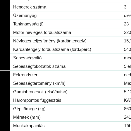
Hengerek száma
3
Üzemanyag
die
Tanknagyság (l)
23
Motor névleges fordulatszáma
220
Névleges teljesítmény (kardántengely)
15,
Kardántengely fordulatszáma (ford./perc)
540
Sebességváltó
mec
Sebességfokozatok száma
9 e
Fékrendszer
ned
Sebességtartomány (km/h)
Max
Gumiabroncsok (első/hátsó)
5-1
Hárompontos függesztés
KAT
Gép tömege (kg)
860
Méretek (mm)
241
Munkakapacitás
Töb