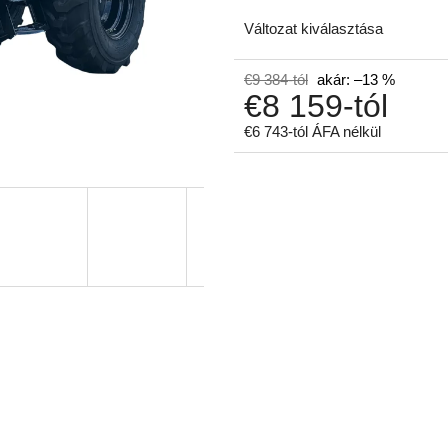
Változat kiválasztása
€9 384-tól
akár: –13 %
€8 159
-tól
€6 743
-tól ÁFA nélkül
Egységár: