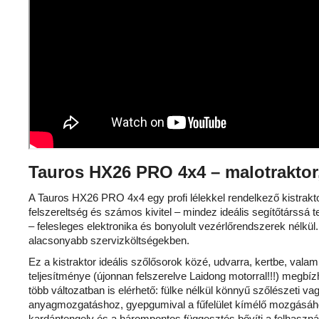
Tauros HX26 PRO 4x4 – malotraktor,
A Tauros HX26 PRO 4x4 egy profi lélekkel rendelkező kistraktor
felszereltség és számos kivitel – mindez ideális segítőtárssá
– felesleges elektronika és bonyolult vezérlőrendszerek nél
alacsonyabb szervizköltségekben.
Ez a kistraktor ideális szőlősorok közé, udvarra, kertbe, val
teljesítménye (újonnan felszerelve Laidong motorral!!!) megbí
több változatban is elérhető: fülke nélkül könnyű szőlészet
anyagmozgatáshoz, gyepgumival a fűfelület kímélő mozgásához
kardántengely és a hárompontos függesztés bővíti a felhasz