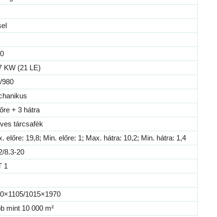
sel
0
7 KW (21 LE)
/980
hanikus
lőre + 3 hátra
ves tárcsafék
. előre: 19,8; Min. előre: 1; Max. hátra: 10,2; Min. hátra: 1,4
2/8.3-20
 1
0×1105/1015×1970
b mint 10 000 m²