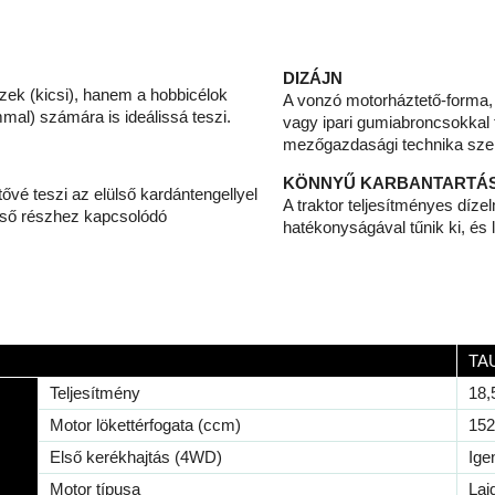
DIZÁJN
zek (kicsi), hanem a hobbicélok
A vonzó motorháztető-forma,
al) számára is ideálissá teszi.
vagy ipari gumiabroncsokkal 
mezőgazdasági technika sze
KÖNNYŰ KARBANTARTÁ
tővé teszi az elülső kardántengellyel
A traktor teljesítményes díz
lülső részhez kapcsolódó
hatékonyságával tűnik ki, és 
TA
Teljesítmény
18,
Motor lökettérfogata (ccm)
152
Első kerékhajtás (4WD)
Ige
Motor típusa
Lai