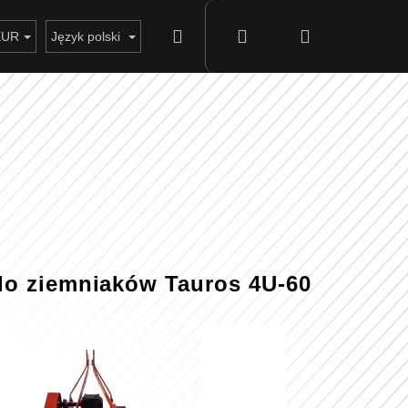
Szukaj
Zaloguj
Koszyk
EUR
Język polski
się
o ziemniaków Tauros 4U-60