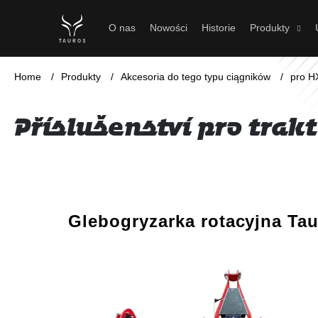
K
Przejść
do
o
Z
Z
O nas
Nowości
Historie
Produkty
treści
powrotem
powrotem
s
do sklepu
do sklepu
z
Home
/
Produkty
/
Akcesoria do tego typu ciągników
/
pro H
y
k
Příslušenství pro trak
L
i
s
t
Glebogryzarka rotacyjna Ta
a
p
r
o
d