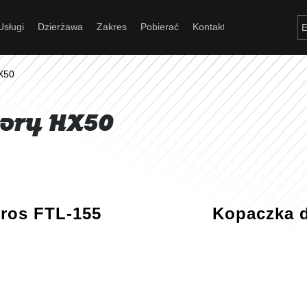
Usługi
Dzierżawa
Zakres
Pobierać
Kontakt
Czego szukasz?
X50
tory HX50
Szukaj
Polecamy
uros FTL-155
Kopaczka d