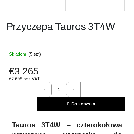
Szukaj
Przyczepa Tauros 3T4W
P
Skladem
(5 szt)
o
l
€3 265
e
c
€2 698 bez VAT
a
Cena
m
jednostkowa:
y
Do koszyka
Tauros 3T4W – czterokołowa