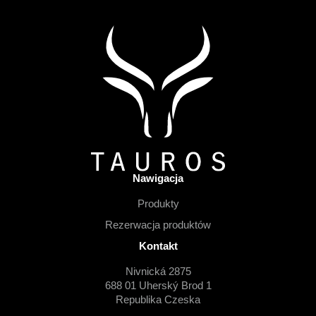
i
S
t
o
p
k
a
Nawigacja
Produkty
Rezerwacja produktów
Kontakt
Nivnická 2875
688 01 Uherský Brod 1
Republika Czeska