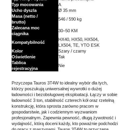
Typ mocowania
A
Ucho dyszla
Ø 35 mm
Masa (netto /
546 / 590 kg
brutto)
Zalecana moc
30–50 KM
ciągnika
HX40, HX50, HX504,
Kompatybilność
LX504, TE, YTO ESK
Kolor
Szary / czarny
Oświetlenie
Tak
Tablica
Nie
rejestracyjna
Przyczepa Tauros 3T4W to idealny wybór dla tych,
którzy poszukują uniwersalnej wywrotki o dużej
ładowności i bezobsługowej eksploatacji. Łączy w sobie
ładowność 3 ton, stabilność czterech kół oraz rzetelną
konstrukcję, która sprosta zarówno pracom w
gospodarstwie, jak i codziennym wyzwaniom
profesjonalnym. Zapewnia pewność, długą żywotność i
wydajność, którą doceni każdy, kto poważnie podchodzi
do pracy z maszynami. Tauros 3T4W to przyczepa