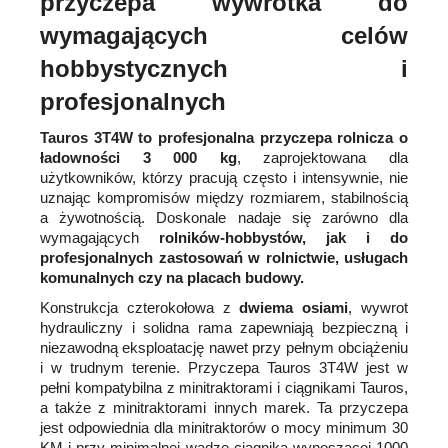
przyczepa wywrotka do
wymagających celów
hobbystycznych i
profesjonalnych
Tauros 3T4W to profesjonalna przyczepa rolnicza o
ładowności 3 000 kg
, zaprojektowana dla
użytkowników, którzy pracują często i intensywnie, nie
uznając kompromisów między rozmiarem, stabilnością
a żywotnością. Doskonale nadaje się zarówno dla
wymagających
rolników-hobbystów, jak i do
profesjonalnych zastosowań w rolnictwie, usługach
komunalnych czy na placach budowy.
Konstrukcja czterokołowa z
dwiema osiami
, wywrot
hydrauliczny i solidna rama zapewniają bezpieczną i
niezawodną eksploatację nawet przy pełnym obciążeniu
i w trudnym terenie. Przyczepa Tauros 3T4W jest w
pełni kompatybilna z minitraktorami i ciągnikami Tauros,
a także z minitraktorami innych marek. Ta przyczepa
jest odpowiednia dla minitraktorów o mocy minimum 30
KM i przy minimalnej wadze ciągnika wynoszącej 1000