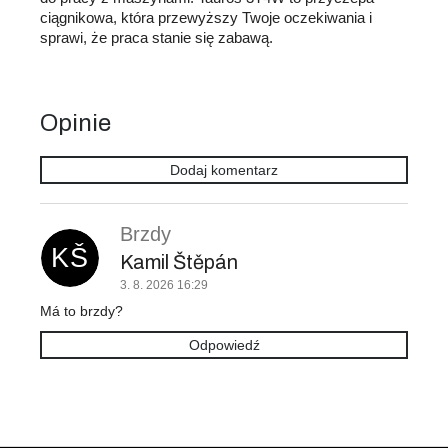
ciągnikowa, która przewyższy Twoje oczekiwania i
sprawi, że praca stanie się zabawą.
Opinie
Dodaj komentarz
L
i
Brzdy
s
KŠ
t
Kamil Štěpán
a
3. 8. 2026 16:29
d
Má to brzdy?
y
s
Odpowiedź
k
u
s
j