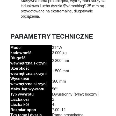
Masywna rama prostokątna, wytrzymała skrzynia
ładunkowa i ucho dyszla
$\varnothing$
35 mm są
przygotowane na ekstremalne, długotrwałe
obciążenia.
PARAMETRY TECHNICZNE
Model
3T4W
Ładowność
3 000 kg
Długość
2 800 mm
wewnętrzna skrzyni
Szerokość
1 500 mm
wewnętrzna skrzyni
Wysokość
380 mm
wewnętrzna skrzyni
Maks. kąt wywrotu
56°
Typ wywrotu
Dwustronny (tylny; boczny)
Liczba osi
2
Liczba kół
4
Rozmiar opon
7.00–12
Typ ramy / dyszla
Rama prostokątna