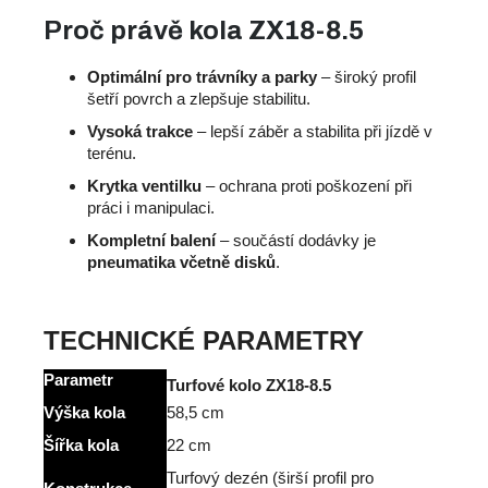
Proč právě kola ZX18-8.5
Optimální pro trávníky a parky
– široký profil
šetří povrch a zlepšuje stabilitu.
Vysoká trakce
– lepší záběr a stabilita při jízdě v
terénu.
Krytka ventilku
– ochrana proti poškození při
práci i manipulaci.
Kompletní balení
– součástí dodávky je
pneumatika včetně disků
.
TECHNICKÉ PARAMETRY
Parametr
Turfové kolo ZX18-8.5
Výška kola
58,5 cm
Šířka kola
22 cm
Turfový dezén (širší profil pro