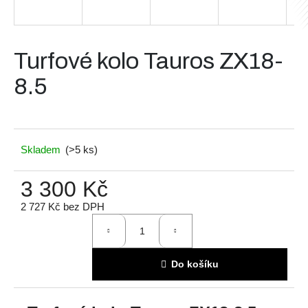
a
j
í
Turfové kolo Tauros ZX18-
t
8.5
?
Skladem
(>5 ks)
Hledat
3 300 Kč
2 727 Kč bez DPH
D
Měrná
cena:
o
p
Do košíku
o
r
u