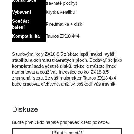
Konstrukce
travnaté plochy)
Vybavení
Krytka ventilku
Součást
Pneumatika + disk
balení
Kompatibilita
Tauros ZX18 4×4
S turfovými koly ZX18-8.5 získáte
lepší trakci, vyšší
stabilitu a ochranu travnatých ploch
. Dodávají se jako
kompletní sada včetně disků
, takže je můžete ihned
namontovat a používat. Investice do kol ZX18-8.5
znamená jistotu, že váš malotraktor Tauros ZX18 4x4
bude pracovat efektivně, aniž by poškodil váš trávník.
Diskuze
Buďte první, kdo napíše příspěvek k této položce.
Přidat komentář