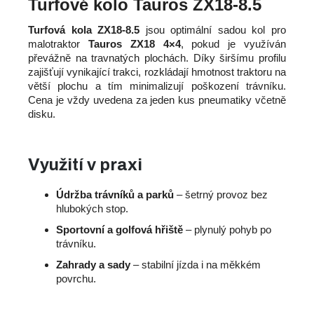
Turfové kolo Tauros ZX18-8.5
č
u
Turfová kola ZX18-8.5
jsou optimální sadou kol pro
j
malotraktor
Tauros ZX18 4×4
, pokud je využíván
e
převážně na travnatých plochách. Díky širšímu profilu
m
zajišťují vynikající trakci, rozkládají hmotnost traktoru na
e
větší plochu a tím minimalizují poškození trávníku.
Cena je vždy uvedena za jeden kus pneumatiky včetně
disku.
Využití v praxi
Údržba trávníků a parků
– šetrný provoz bez
hlubokých stop.
Sportovní a golfová hřiště
– plynulý pohyb po
trávníku.
Zahrady a sady
– stabilní jízda i na měkkém
povrchu.