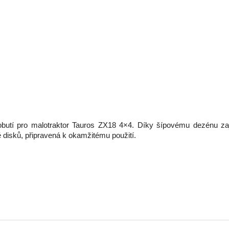
 obutí pro malotraktor Tauros ZX18 4×4. Díky šípovému dezénu zaji
disků, připravená k okamžitému použití.