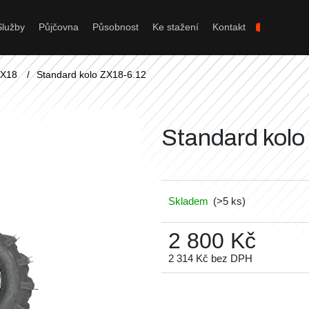
Služby
Půjčovna
Působnost
Ke stažení
Kontakt
Co potřebujete najít?
ZX18
/
Standard kolo ZX18-6.12
Hledat
Standard kolo
Doporučujeme
Skladem
(>5 ks)
2 800 Kč
2 314 Kč bez DPH
Měrná
cena: