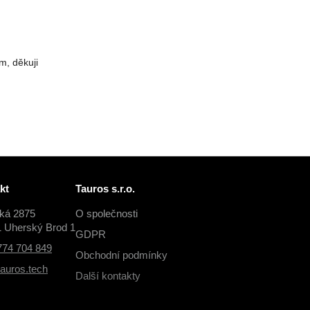
m, děkuji
kt
Tauros s.r.o.
cká 2875
O společnosti
1 Uherský Brod 1
GDPR
774 704 849
Obchodní podmínky
auros.tech
Další kontakty