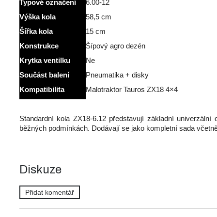
Typové označení
6.00-12
Výška kola
58,5 cm
Šířka kola
15 cm
Konstrukce
Šípový agro dezén
Krytka ventilku
Ne
Součást balení
Pneumatika + disky
Kompatibilita
Malotraktor Tauros ZX18 4×4
Standardní kola ZX18-6.12 představují základní univerzální
běžných podmínkách. Dodávají se jako kompletní sada včetně 
Diskuze
Přidat komentář
V
ý