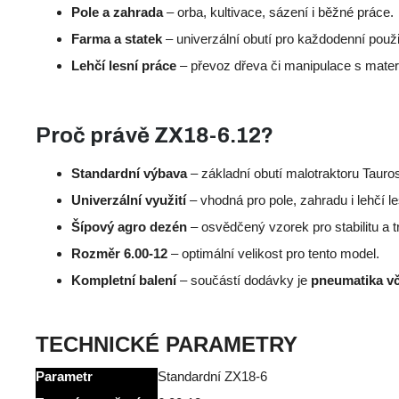
Pole a zahrada
– orba, kultivace, sázení i běžné práce.
Farma a statek
– univerzální obutí pro každodenní použi
Lehčí lesní práce
– převoz dřeva či manipulace s mater
Proč právě ZX18-6.12?
Standardní výbava
– základní obutí malotraktoru Taur
Univerzální využití
– vhodná pro pole, zahradu i lehčí le
Šípový agro dezén
– osvědčený vzorek pro stabilitu a t
Rozměr 6.00-12
– optimální velikost pro tento model.
Kompletní balení
– součástí dodávky je
pneumatika vč
TECHNICKÉ PARAMETRY
Parametr
Standardní ZX18-6