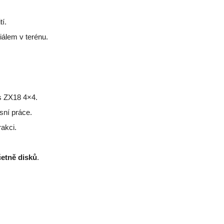
tí.
iálem v terénu.
os ZX18 4×4.
sní práce.
rakci.
etně disků
.