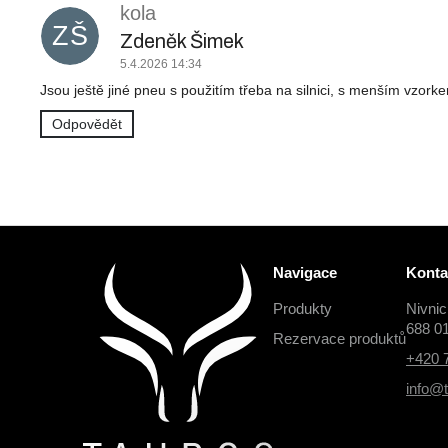
kola
p
ZŠ
i
Zdeněk Šimek
s
5.4.2026 14:34
d
Jsou ještě jiné pneu s použitím třeba na silnici, s menším vzorke
i
s
Odpovědět
k
u
z
í
Z
Navigace
Konta
á
Produkty
Nivni
p
688 0
Rezervace produktů
a
+420 
t
info@t
í