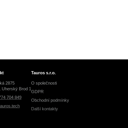
kt
Tauros s.r.o.
cká 2875
O společnosti
1 Uherský Brod 1
GDPR
774 704 849
Obchodní podmínky
auros.tech
Další kontakty