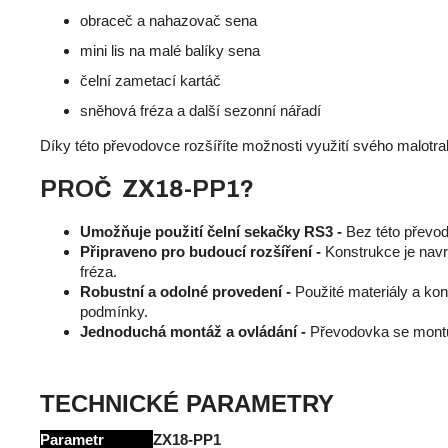
obraceč a nahazovač sena
mini lis na malé balíky sena
čelní zametací kartáč
sněhová fréza a další sezonní nářadí
Díky této převodovce rozšíříte možnosti využití svého malot
PROČ ZX18-PP1?
Umožňuje použití čelní sekačky RS3 -
Bez této převo
Připraveno pro budoucí rozšíření -
Konstrukce je navr
fréza.
Robustní a odolné provedení -
Použité materiály a kon
podmínky.
Jednoduchá montáž a ovládání -
Převodovka se montuj
TECHNICKÉ PARAMETRY
Parametr
ZX18-PP1