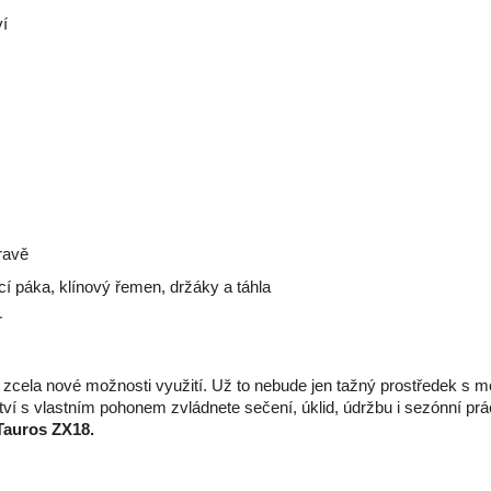
ví
ravě
í páka, klínový řemen, držáky a táhla
r
cela nové možnosti využití. Už to nebude jen tažný prostředek s mož
nství s vlastním pohonem zvládnete sečení, úklid, údržbu i sezónní 
Tauros ZX18.