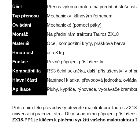
Účel
Přenos výkonu motoru na přední příslušenst
Typ přenosu
Mechanický, klínovým řemenem
Ovládání
Mechanické (pomocí páky)
Montáž
Na přední rám traktoru Tauros ZX18
Materiál
Ocel, kompozitní kryty, prášková barva
Hmotnost
cca 8 kg
Funkce
Pevné připojení příslušenství
Kompatibilita
RS3 čelní sekačka, další příslušenství v příp
Hlavní části
Napínací kladka, převodová jednotka, ovládac
Aplikace
Pluhy, kypřiče, rýhovače, vyorávače brambo
Pořízením této převodovky otevřete malotraktoru Tauros ZX18 z
univerzální pracovní stroj. Díky snadnému připojení přísluše
ZX18-PP1 je klíčem k plnému využití vašeho malotraktoru 