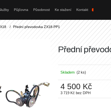
Služby
Půjčovna
Působnost
Ke stažení
Kontakt
Co potřebujete najít?
ZX18
/
Přední převodovka ZX18-PP1
Hledat
Přední převo
Doporučujeme
Skladem
(2 ks)
4 500 Kč
3 719 Kč bez DPH
Měrná
cena: