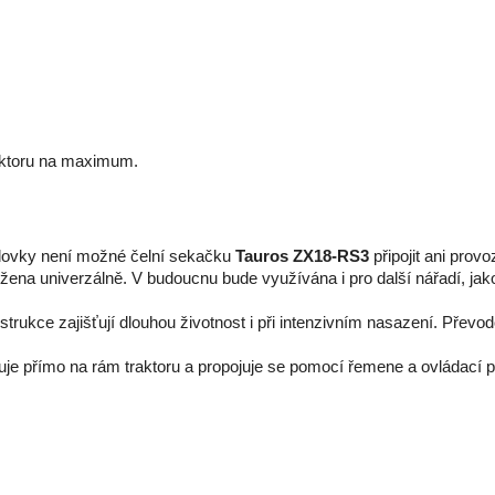
raktoru na maximum.
dovky není možné čelní sekačku
Tauros ZX18-RS3
připojit ani prov
žena univerzálně. V budoucnu bude využívána i pro další nářadí, jak
strukce zajišťují dlouhou životnost i při intenzivním nasazení. Přev
e přímo na rám traktoru a propojuje se pomocí řemene a ovládací pák