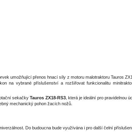
vek umožňující přenos hnací síly z motoru malotraktoru Tauros ZX18 
na vybrané příslušenství a rozšiřovat funkcionalitu minitraktor
rotační sekačky
Tauros ZX18-RS3
, která je ideální pro pravidelnou
otřebný mechanický pohon žacích nožů.
rzálnost. Do budoucna bude využívána i pro další čelní příslušenst