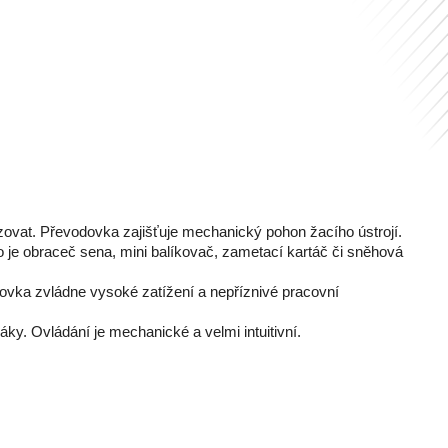
ozovat. Převodovka zajišťuje mechanický pohon žacího ústrojí.
o je obraceč sena, mini balíkovač, zametací kartáč či sněhová
odovka zvládne vysoké zatížení a nepříznivé pracovní
y. Ovládání je mechanické a velmi intuitivní.