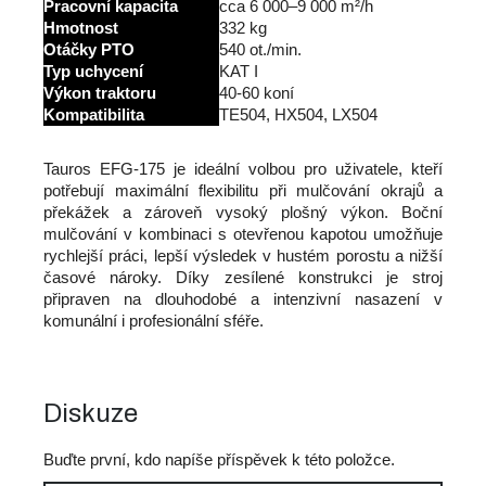
Pracovní kapacita
cca 6 000–9 000 m²/h
Hmotnost
332 kg
Otáčky PTO
540 ot./min.
Typ uchycení
KAT I
Výkon traktoru
40-60 koní
Kompatibilita
TE504, HX504, LX504
Tauros EFG-175 je ideální volbou pro uživatele, kteří
potřebují maximální flexibilitu při mulčování okrajů a
překážek a zároveň vysoký plošný výkon. Boční
mulčování v kombinaci s otevřenou kapotou umožňuje
rychlejší práci, lepší výsledek v hustém porostu a nižší
časové nároky. Díky zesílené konstrukci je stroj
připraven na dlouhodobé a intenzivní nasazení v
komunální i profesionální sféře.
Diskuze
Buďte první, kdo napíše příspěvek k této položce.