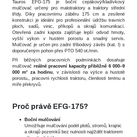
č
Tauros EFG-175 je boční cepákový/kladívkový
u
mulčovač určený pro malotraktory a traktory střední
třídy. Díky pracovnímu záběru 175 cm a zesílené
j
konstrukci je ideální pro profesionální údržbu travních
e
ploch, sadů, vinic, příkopů a okrajů komunikací.
m
Otevřená zadní kapota zajišťuje lepší odvod hmoty,
e
vyšší výkon v hustém porostu a snadný servis.
Mulčovač je určen pro zadní tříbodový závěs (kat. I) s
doporučeným pohon přes PTO 540 ot./min.
Při běžných pracovních podmínkách dosahuje
mulčovač
reálné pracovní kapacity přibližně 6 000–9
000 m² za hodinu
, v závislosti na výšce a hustotě
porostu,, pracovní rychlosti traktoru, členitosti terénu a
míře překryvů.
Proč právě EFG-175?
Boční mulčování
Umožňuje mulčování podél plotů, stromů, krajnic
a okrajů pozemků bez nutnosti najíždět traktorem