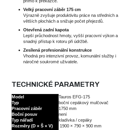
přímo k překážce.
Velký pracovní záběr 175 cm
Výrazně zvyšuje produktivitu práce na středních a
větších plochách a snižuje počet přejezdů.
Otevřená zadní kapota
Lepší průchodnost hmoty, vyšší pracovní výkon a
snadný přístup k rotoru při údržbě.
Zesílená profesionální konstrukce
Vhodná pro intenzivní provoz, komunální služby i
náročné soukromé uživatele.
TECHNICKÉ PARAMETRY
Model
Tauros EFG-175
Typ
boční cepákový mulčovač
Pracovní záběr
1750 mm
Boční posuv
není
Typ nářadí
kladívka / cepáky
Rozměry (D × Š × V)
1900 × 790 × 900 mm