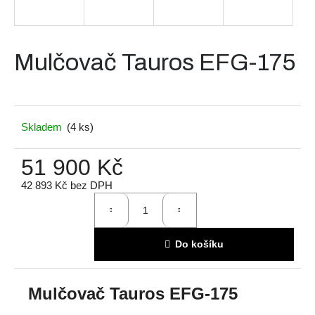
a
j
í
Mulčovač Tauros EFG-175
t
?
Skladem
(4 ks)
51 900 Kč
Hledat
42 893 Kč bez DPH
Měrná
cena:
D
o
Do košíku
p
o
r
Mulčovač Tauros EFG-175
u