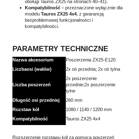
obsługi Tauros ZX25 na stronach 40–41).
Kompatybilność
– przeznaczone wyłącznie dla
modelu
Tauros ZX25 4x4
, z gwarancją
bezproblemowej funkcjonalności i
kompatybilności.
PARAMETRY TECHNICZNE
Nazwa
akcesorium
Poszerzenia ZX25-E120
Liczba
osi (wałów)
2x oś przednia; 2x oś tylna
2x poszerzenie
Liczba poszerzeń
przednie;
2x poszerzenie
tylne
Długość
osi
przedniej
260 mm
Rozstaw
kół
1080 / 1140 / 1200 mm
Kompatybilność
Tauros ZX25 4x4
Rozszerzenie rozstawu kół za pomocą poszerzeń