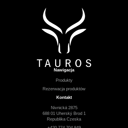
S
t
o
p
k
a
Nawigacja
Produkty
Rezerwacja produktów
Kontakt
Nivnická 2875
688 01 Uherský Brod 1
Republika Czeska
+420 774 704 849