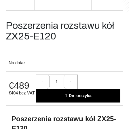
Szukaj
Poszerzenia rozstawu kół
ZX25-E120
P
o
l
Na dotaz
e
c
a
€489
m
y
€404 bez VAT
Do koszyka
Cena
jednostkowa:
Poszerzenia rozstawu kół ZX25-
E120