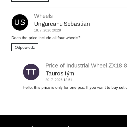
L
i
Wheels
s
US
t
Ungureanu Sebastian
a
18. 7. 2026 20:28
d
Does the price include all four wheels?
y
s
Odpowiedź
k
u
Price of Industrial Wheel ZX18-
s
TT
j
Tauros tým
i
20. 7. 2026 13:51
Hello, this price is only for one pcs. If you want to buy set