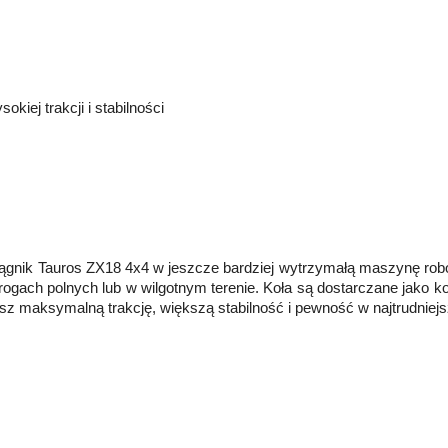
kiej trakcji i stabilności
iągnik Tauros ZX18 4x4 w jeszcze bardziej wytrzymałą maszynę ro
 drogach polnych lub w wilgotnym terenie. Koła są dostarczane jako
z maksymalną trakcję, większą stabilność i pewność w najtrudniej