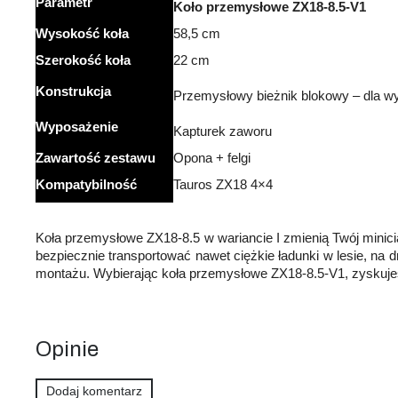
Parametr
Koło przemysłowe ZX18-8.5-V1
Wysokość
koła
58,5 cm
Szerokość
koła
22 cm
Konstrukcja
Przemysłowy bieżnik blokowy – dla wyso
Wyposażenie
Kapturek zaworu
Zawartość
zestawu
Opona + felgi
Kompatybilność
Tauros ZX18 4×4
Koła przemysłowe ZX18-8.5 w wariancie I zmienią Twój minic
bezpiecznie transportować nawet ciężkie ładunki w lesie, na
montażu. Wybierając koła przemysłowe ZX18-8.5-V1, zyskujes
Opinie
Dodaj komentarz