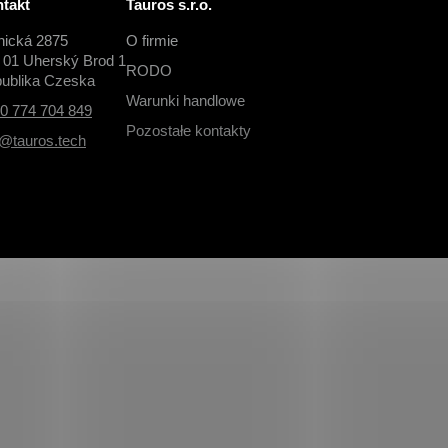
takt
Tauros s.r.o.
nická 2875
O firmie
 01 Uherský Brod 1
RODO
ublika Czeska
Warunki handlowe
0 774 704 849
Pozostałe kontakty
o@tauros.tech