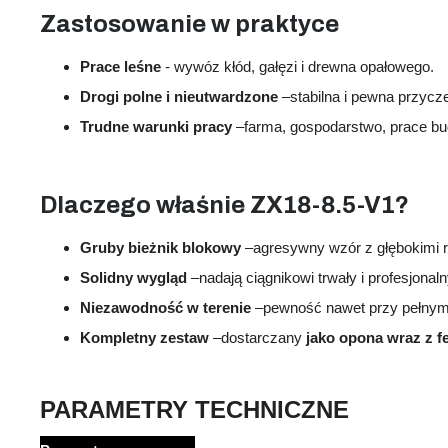
Zastosowanie w
praktyce
Prace
leśne
- wywóz kłód, gałęzi i drewna opałowego.
Drogi polne i nieutwardzone
–
stabilna i pewna przycz
Trudne warunki pracy
–
farma, gospodarstwo, prace bu
Dlaczego
właśnie ZX18-8.5-V1?
Gruby bieżnik blokowy
–
agresywny wzór z głębokimi r
Solidny wygląd
–
nadają ciągnikowi trwały i profesjonaln
Niezawodność w terenie
–
pewność nawet przy pełnym 
Kompletny zestaw
–
dostarczany
jako opona wraz z f
PARAMETRY
TECHNICZNE