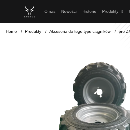
K
Przejść
do
o
Z
Z
O nas
Nowości
Historie
Produkty
treści
powrotem
powrotem
s
do sklepu
do sklepu
z
Home
/
Produkty
/
Akcesoria do tego typu ciągników
/
pro Z
y
k