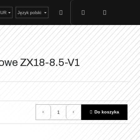
Szukaj
Zaloguj
Koszyk
EUR
Język polski
się
łowe ZX18-8.5-V1
Do koszyka