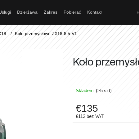
Usługi
Dzierżawa
Zakres
Pobierać
Kontakt
Czego szukasz?
X18
/
Koło przemysłowe ZX18-8.5-V1
Szukaj
Koło przemys
Polecamy
Skladem
(>5 szt)
€135
€112 bez VAT
Cena
jednostkowa: