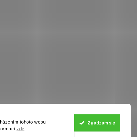
cházením tohoto webu
Zgadzam się
nformací
zde
.