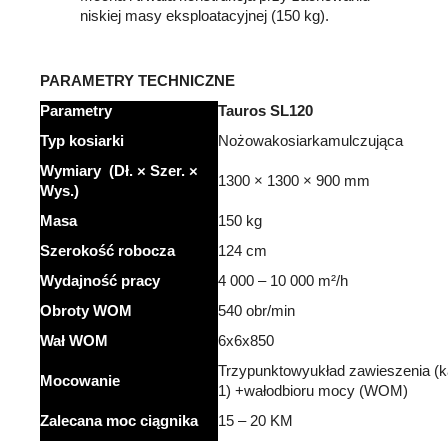
niskiej masy eksploatacyjnej (150 kg)
.
PARAMETRY
TECHNICZNE
Parametry
Tauros SL120
Typ
kosiarki
Nożowa
kosiarka
mulczująca
Wymiary (
Dł. × Szer. ×
1300 × 1300 × 900 mm
Wys.)
Masa
150 kg
Szerokość
robocza
124 cm
Wydajność
pracy
4 000 – 10 000 m²/h
Obroty
WOM
540 obr/min
Wał
WOM
6x6x850
Trzypunktowy
układ
zawieszenia (k
Mocowanie
1) +
wał
odbioru
mocy (WOM)
Zalecana
moc
ciągnika
15 – 20 KM