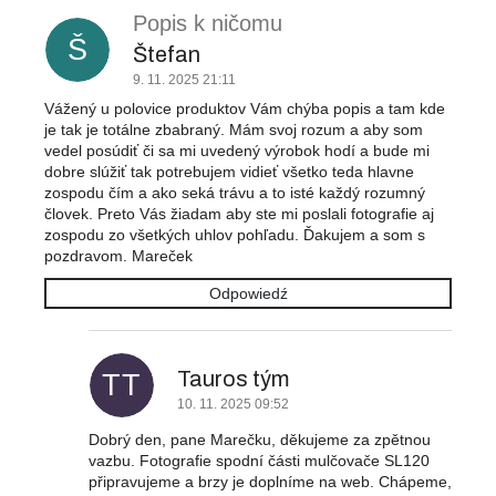
i
Popis k ničomu
s
Š
t
Štefan
a
9. 11. 2025 21:11
d
Vážený u polovice produktov Vám chýba popis a tam kde
y
je tak je totálne zbabraný. Mám svoj rozum a aby som
s
vedel posúdiť či sa mi uvedený výrobok hodí a bude mi
k
dobre slúžiť tak potrebujem vidieť všetko teda hlavne
zospodu čím a ako seká trávu a to isté každý rozumný
u
človek. Preto Vás žiadam aby ste mi poslali fotografie aj
s
zospodu zo všetkých uhlov pohľadu. Ďakujem a som s
j
pozdravom. Mareček
i
Odpowiedź
Tauros tým
TT
10. 11. 2025 09:52
Dobrý den, pane Marečku, děkujeme za zpětnou
vazbu. Fotografie spodní části mulčovače SL120
připravujeme a brzy je doplníme na web. Chápeme,