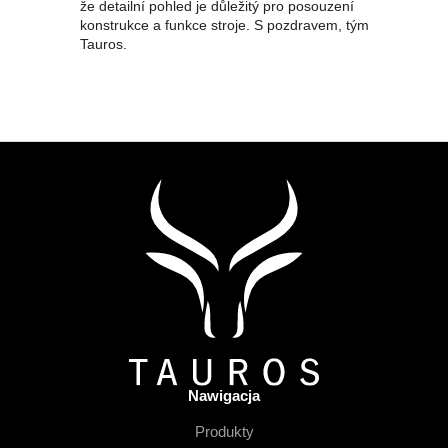
že detailní pohled je důležitý pro posouzení
konstrukce a funkce stroje. S pozdravem, tým
Tauros.
S
t
o
p
k
a
Nawigacja
Produkty