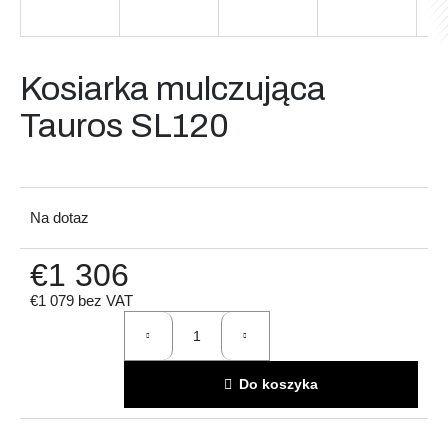
Szukaj
Kosiarka mulczująca
Tauros SL120
P
o
l
Na dotaz
e
c
€1 306
a
m
€1 079 bez VAT
y
Cena
jednostkowa:
Do koszyka