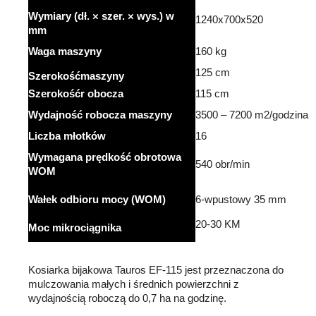
Wymiary (dł. × szer. × wys.) w
1240x700x520
mm
Waga
maszyny
160 kg
125 cm
Szerokość
maszyny
Szerokość
r obocza
115 cm
Wydajność
robocza
maszyny
3500 – 7200 m2/
godzina
Liczba
młotków
16
Wymagana
prędkość
obrotowa
540 obr/min
WOM
Wałek odbioru mocy (WOM)
6-wpustowy 35 mm
20-30 KM
Moc mikrociągnika
Kosiarka bijakowa Tauros EF-115 jest przeznaczona do
mulczowania małych i średnich powierzchni z
wydajnością roboczą do 0,7 ha na godzinę.