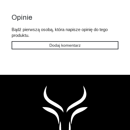
Opinie
Bądź pierwszą osobą, która napisze opinię do tego
produktu.
Dodaj komentarz
S
t
o
p
k
a