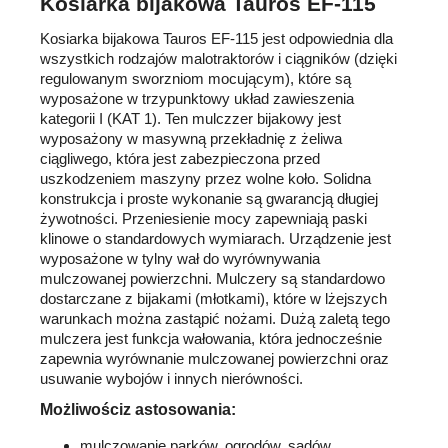
Kosiarka bijakowa Tauros EF-115
Kosiarka bijakowa Tauros EF-115 jest odpowiednia dla
wszystkich rodzajów malotraktorów i ciągników (dzięki
regulowanym sworzniom mocującym), które są
wyposażone w trzypunktowy układ zawieszenia
kategorii I (KAT 1). Ten mulczzer bijakowy jest
wyposażony w masywną przekładnię z żeliwa
ciągliwego, która jest zabezpieczona przed
uszkodzeniem maszyny przez wolne koło. Solidna
konstrukcja i proste wykonanie są gwarancją długiej
żywotności. Przeniesienie mocy zapewniają paski
klinowe o standardowych wymiarach. Urządzenie jest
wyposażone w tylny wał do wyrównywania
mulczowanej powierzchni. Mulczery są standardowo
dostarczane z bijakami (młotkami), które w lżejszych
warunkach można zastąpić nożami. Dużą zaletą tego
mulczera jest funkcja wałowania, która jednocześnie
zapewnia wyrównanie mulczowanej powierzchni oraz
usuwanie wybojów i innych nierówności.
Możliwości
z astosowania:
mulczowanie parków, ogrodów, sadów