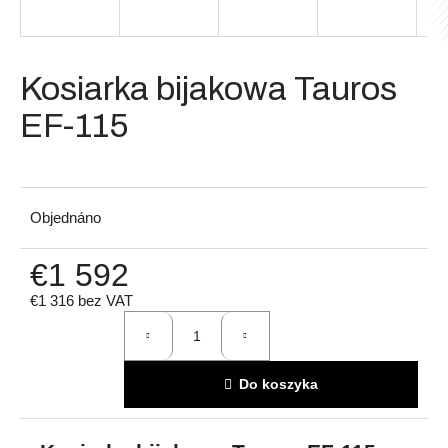
Szukaj
Kosiarka bijakowa Tauros
EF-115
P
o
l
Objednáno
e
c
€1 592
a
m
€1 316 bez VAT
y
Cena
jednostkowa:
Do koszyka