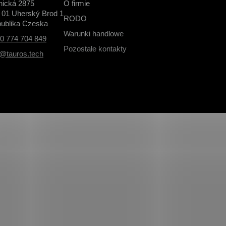
nická 2875
O firmie
 01 Uherský Brod 1
RODO
ublika Czeska
Warunki handlowe
0 774 704 849
Pozostałe kontakty
o@tauros.tech