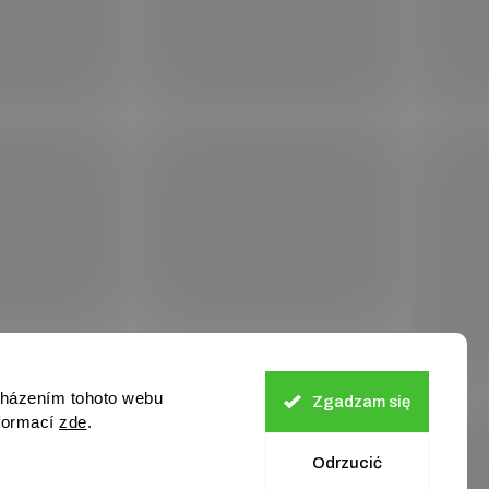
cházením tohoto webu
Zgadzam się
nformací
zde
.
Odrzucić