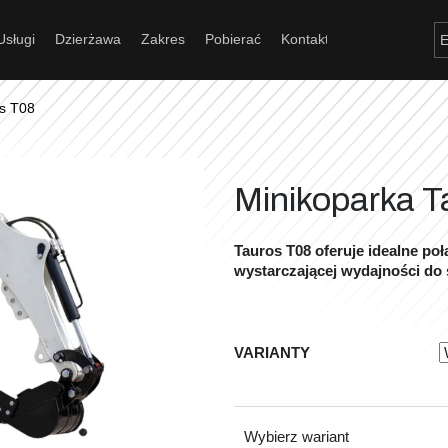
Usługi
Dzierżawa
Zakres
Pobierać
Kontakt
Czego szukasz?
s T08
Szukaj
Minikoparka T
Tauros T08 oferuje idealne po
wystarczającej wydajności do 
Polecamy
VARIANTY
Wybierz wariant