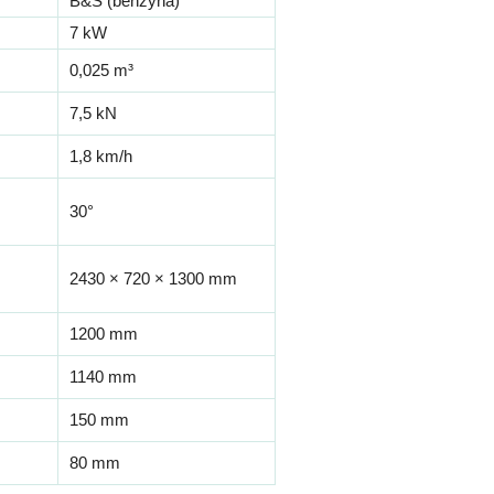
B&S (benzyna)
7 kW
0,025 m³
7,5 kN
1,8 km/h
30°
2430 × 720 × 1300 mm
1200 mm
1140 mm
150 mm
80 mm