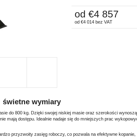
od
€4 857
od
€4 014
bez VAT
Cena
jednostkowa:
i świetne wymiary
asie do 800 kg. Dzięki swojej niskiej masie oraz szerokości wynos
e mają dostępu. Idealnie nadaje się do mniejszych prac wykopowych,
zo przyzwoity zasięg roboczy, co pozwala na efektywne kopanie, ni