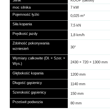
Silnik
KOOP (diesel)
moc silnika
7 kW
Pojemność łyżki
0,025 m³
Siła kopania
7,5 kN
Prędkość jazdy
1,8 km/h
Zdolność pokonywania
30°
wzniesień
Wymiary całkowite (Dł. × Szer. ×
2430 × 720 × 1300 mm
Wys.)
Głębokość kopania
1200 mm
Długość gąsienicy
1140 mm
Szerokość gąsienicy
150 mm
Prześwit podwozia
80 mm