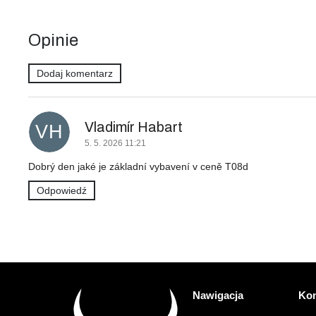
Opinie
Dodaj komentarz
L
i
s
Vladimír Habart
VH
t
5. 5. 2026 11:21
a
d
Dobrý den jaké je základní vybavení v ceně T08d
y
Odpowiedź
s
k
u
s
j
i
S
Nawigacja
Kon
t