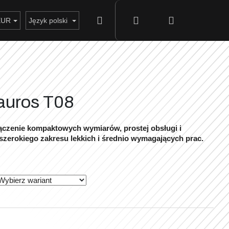
Szukaj
Zaloguj
Koszyk
EUR
Język polski
się
auros T08
łączenie kompaktowych wymiarów, prostej obsługi i
szerokiego zakresu lekkich i średnio wymagających prac.