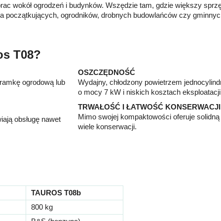
 prac wokół ogrodzeń i budynków. Wszędzie tam, gdzie większy sprzęt
 dla początkujących, ogrodników, drobnych budowlańców czy gminnyc
os T08?
OSZCZĘDNOŚĆ
bramkę ogrodową lub
Wydajny, chłodzony powietrzem jednocylind
o mocy 7 kW i niskich kosztach eksploatacji
TRWAŁOŚĆ I ŁATWOŚĆ KONSERWACJI
Mimo swojej kompaktowości oferuje solidną 
wiają obsługę nawet
wiele konserwacji.
TAUROS T08b
800 kg