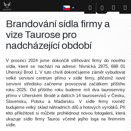
K
Přejít
Hledat
Nákup
M
Přihlášen
na
o
Zpět
Zpět
obsah
š
košík
Brandování sídla firmy a
í
C
vize Taurose pro
k
o
nadcházející období
p
o
V prosinci 2024 jsme dokončili stěhování firmy do nového
t
sídla, které se nachází na adrese: Nivnická 2875, 688 01
ř
Uherský Brod 1. V tuto chvíli dokončujeme záměr vybudovat
e
velké servisní centrum přímo v sídle firmy, přičemž nové
servisní středisko začneme provozovat začátkem příštího
b
roku 2025. Od příštího roku budeme mít dva tauroservisy
u
přímo v Uherském Brodě a dalších 14 tauroservisů v Česku,
j
Slovensku, Polsku a Maďarsku. V sídle firmy rovněž
e
budujeme velký sklad náhradních dílů a hotových výrobků. Při
této příležitosti si můžete prohlédnout novou fotogalerii, která
t
ukazuje sídlo firmy Tauros včetně jejího loga na firemním
e
sídle.
n