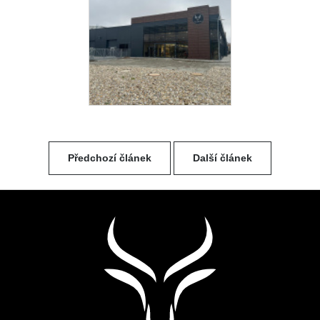
Předchozí článek
Další článek
Z
á
p
a
t
í