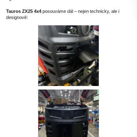
a
Tauros ZX25 4x4
posouváme dál – nejen technicky, ale i
j
designově:
í
t
?
Hledat
D
o
p
o
r
u