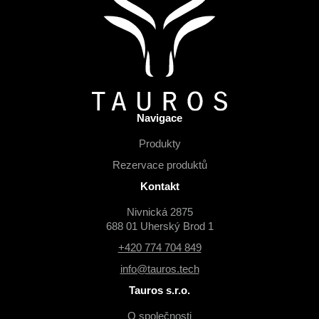
p
a
t
í
Navigace
Produkty
Rezervace produktů
Kontakt
Nivnická 2875
688 01 Uherský Brod 1
+420 774 704 849
info@tauros.tech
Tauros s.r.o.
O společnosti