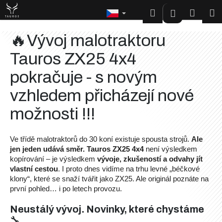
K
Přejít
Hledat
Nákup
M
Přihlášen
na
o
Zpět
Zpět
obsah
š
košík
🔥Vývoj malotraktoru
í
C
Tauros ZX25 4x4
k
o
pokračuje - s novým
p
vzhledem přicházejí nové
o
t
možnosti !!!
ř
e
Ve třídě malotraktorů do 30 koní existuje spousta strojů.
Ale
b
jen jeden udává směr.
Tauros ZX25 4x4
není výsledkem
u
kopírování – je výsledkem
vývoje, zkušeností a odvahy jít
j
vlastní cestou
. I proto dnes vidíme na trhu levné „béčkové
klony“, které se snaží tvářit jako ZX25. Ale originál poznáte na
e
první pohled… i po letech provozu.
t
e
Neustálý vývoj. Novinky, které chystáme
🔧
n