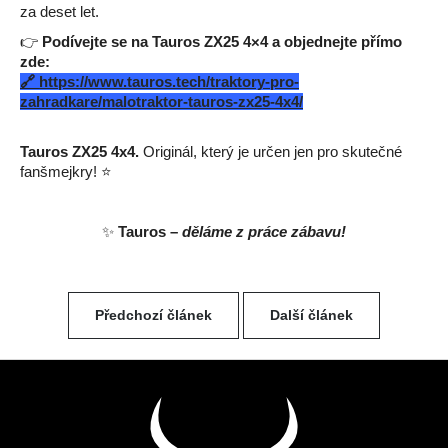
za deset let.
👉
Podívejte se na Tauros ZX25 4×4 a objednejte přímo
zde:
🔗
https://www.tauros.tech/traktory-pro-
zahradkare/malotraktor-tauros-zx25-4x4/
Tauros ZX25 4x4.
Originál, který je určen jen pro skutečné
fanšmejkry! ⭐
✨
Tauros –
děláme z práce zábavu!
Předchozí článek
Další článek
Z
á