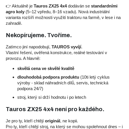
👉 Aktuálně je
Tauros ZX25 4x4
dodáván se
standardními
agro koly
(5–12 vpředu, 8–16 vzadu). Nová industriální
varianta rozšíří možnosti využití traktoru na farmě, v lese i na
zahradě.
Nekopírujeme. Tvoříme.
Zatímco jiní napodobují,
TAUROS vyvíjí
.
Vlastní řešení, ověřená konstrukce, reálné testování v
provozu. A hlavně:
skvělá cena ve skvělé kvalitě
dlouhodobá podpora produktu
(10ti letý cyklus
výroby - sklad náhradních dílů, servis, technická
podpora 24/7)
stroj, který si drží hodnotu i po letech
Tauros ZX25 4x4 není pro každého.
Je pro ty, kteří chtějí
originál
, ne kopii.
Pro ty, kteří chtějí stroj, na který se mohou spolehnout dnes – i