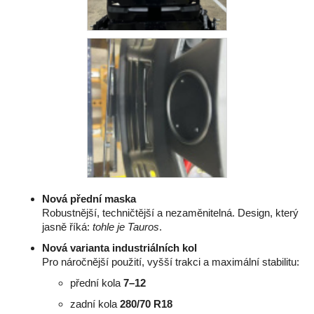
č
u
j
e
m
e
Nová přední maska
Robustnější, techničtější a nezaměnitelná. Design, který
jasně říká:
tohle je Tauros
.
Nová varianta industriálních kol
Pro náročnější použití, vyšší trakci a maximální stabilitu:
přední kola
7–12
zadní kola
280/70 R18