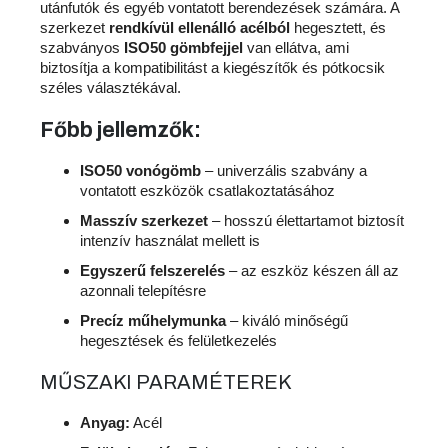
utánfutók és egyéb vontatott berendezések számára. A
szerkezet
rendkívül ellenálló acélból
hegesztett, és
szabványos
ISO50 gömbfejjel
van ellátva, ami
biztosítja a kompatibilitást a kiegészítők és pótkocsik
széles választékával.
Főbb jellemzők
:
ISO50 vonógömb
– univerzális szabvány a
vontatott eszközök csatlakoztatásához
Masszív szerkezet
– hosszú élettartamot biztosít
intenzív használat mellett is
Egyszerű felszerelés
– az eszköz készen áll az
azonnali telepítésre
Precíz műhelymunka
– kiváló minőségű
hegesztések és felületkezelés
MŰSZAKI PARAMÉTEREK
Anyag:
Acél