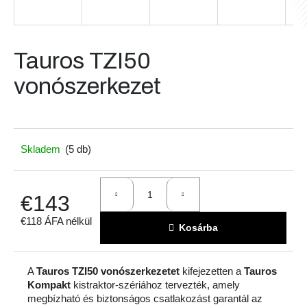
A
Tauros TZI50
j
á
vonószerkezet
n
l
j
u
k
Skladem
(5 db)
€143
€118 ÁFA nélkül
Kosárba
Egységár:
A
Tauros TZI50 vonószerkezetet
kifejezetten a
Tauros
Kompakt
kistraktor-szériához tervezték, amely
megbízható és biztonságos csatlakozást garantál az