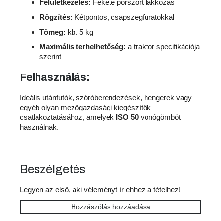
Felületkezelés:
Fekete porszórt lakkozás
Rögzítés:
Kétpontos, csapszegfuratokkal
Tömeg:
kb. 5 kg
Maximális terhelhetőség:
a traktor specifikációja
szerint
Felhasználás
:
Ideális utánfutók, szóróberendezések, hengerek vagy
egyéb olyan mezőgazdasági kiegészítők
csatlakoztatásához, amelyek
ISO 50
vonógömböt
használnak.
Beszélgetés
Legyen az első, aki véleményt ír ehhez a tételhez!
Hozzászólás hozzáadása