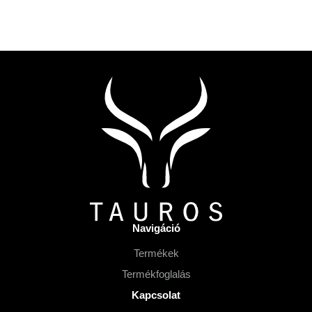
L
á
b
l
é
c
Navigáció
Termékek
Termékfoglalás
Kapcsolat