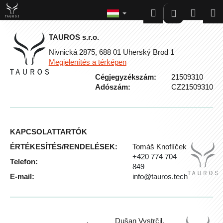
K
Ugrás
Keresés
Kosár
M
Bejelentk
a
o
Vissza
Vissza
fő
s
tartalomhoz
TAUROS s.r.o.
á
Nivnická 2875, 688 01 Uherský Brod 1
M
r
Megjelenítés a térképen
i
Cégjegyzékszám:
21509310
t
Adószám:
CZ21509310
k
e
r
e
KAPCSOLATTARTÓK
s
ÉRTÉKESÍTÉS/RENDELÉSEK:
Tomáš Knoflíček
?
+420 774 704
Telefon:
849
E-mail:
info@tauros.tech
Keresés
Dušan Vystrčil,