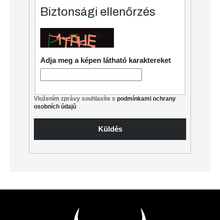
Biztonsági ellenőrzés
Adja meg a képen látható karaktereket
Vložením zprávy souhlasíte s
podmínkami ochrany
osobních údajů
Küldés
L