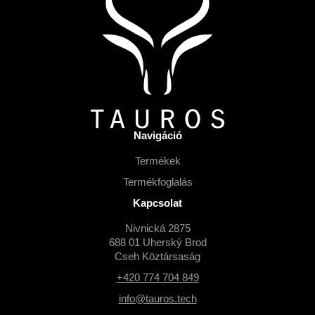
á
b
l
é
c
Navigáció
Termékek
Termékfoglalás
Kapcsolat
Nivnická 2875
688 01 Uherský Brod
Cseh Köztársaság
+420 774 704 849
info@tauros.tech