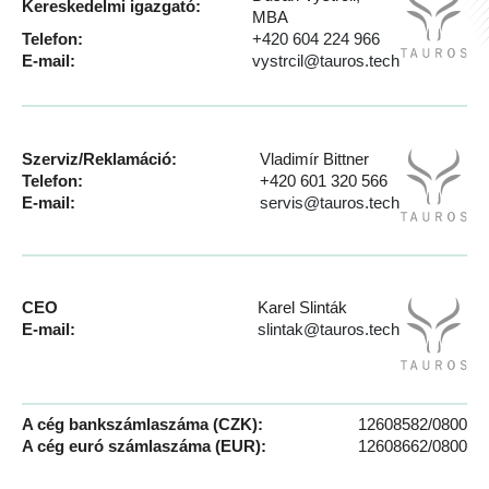
Kereskedelmi igazgató:
MBA
Telefon:
+420 604 224 966
E-mail:
vystrcil@tauros.tech
A
j
á
n
Szerviz/Reklamáció:
Vladimír Bittner
l
Telefon:
+420 601 320 566
j
E-mail:
servis@tauros.tech
u
k
CEO
Karel Slinták
E-mail:
slintak@tauros.tech
A cég bankszámlaszáma (CZK):
12608582/0800
A cég euró számlaszáma (EUR):
12608662/0800