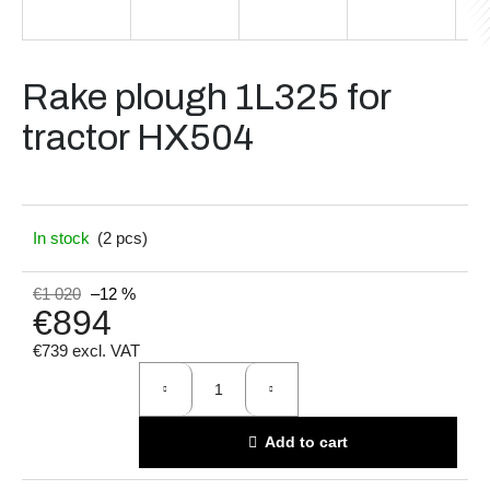
i
n
g
Rake plough 1L325 for
f
tractor HX504
o
r
?
In stock
(2 pcs)
€1 020
–12 %
€894
Search
€739 excl. VAT
Measure
price:
W
e
Add to cart
r
e