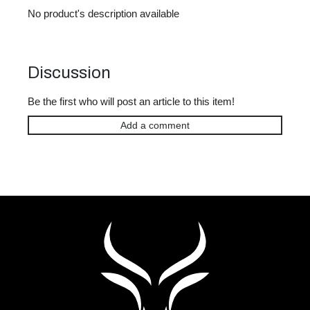
c
No product's description available
o
m
m
e
Discussion
n
d
Be the first who will post an article to this item!
Add a comment
F
o
o
t
e