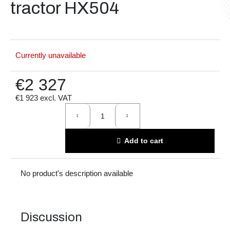
tractor HX504
i
n
g
f
Currently unavailable
o
r
€2 327
?
€1 923 excl. VAT
Measure
price:
Add to cart
Search
No product's description available
W
e
r
Discussion
e