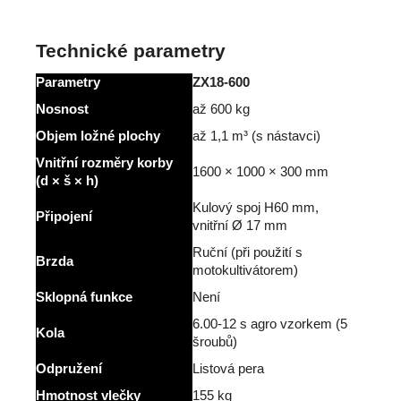
Technické parametry
Parametry
ZX18-600
Nosnost
až 600 kg
Objem ložné plochy
až 1,1 m³ (s nástavci)
Vnitřní rozměry korby
1600 × 1000 × 300 mm
(d × š × h)
Kulový spoj H60 mm,
Připojení
vnitřní Ø 17 mm
Ruční (při použití s
Brzda
motokultivátorem)
Sklopná funkce
Není
6.00-12 s agro vzorkem (5
Kola
šroubů)
Odpružení
Listová pera
Hmotnost vlečky
155 kg