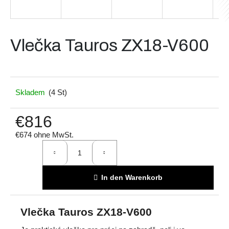
Suchen
Vlečka Tauros ZX18-V600
W
Skladem
(4 St)
i
r
€816
e
m
€674 ohne MwSt.
p
Verkaufspreis:
f
e
h
In den Warenkorb
l
e
n
Vlečka Tauros ZX18-V600