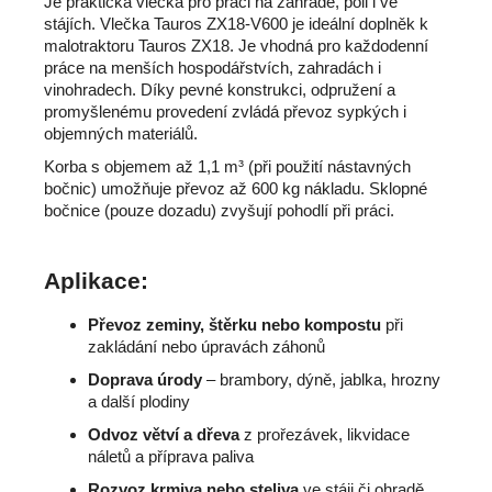
Je p
raktická vlečka pro práci na zahradě, poli i ve
stájích.
Vlečka Tauros ZX18-V600 je ideální doplněk k
malotraktoru Tauros ZX18. Je vhodná pro každodenní
práce na menších hospodářstvích, zahradách i
vinohradech. Díky pevné konstrukci, odpružení a
promyšlenému provedení zvládá převoz sypkých i
objemných materiálů.
Korba s objemem až 1,1 m³ (při použití nástavných
bočnic) umožňuje převoz až 600 kg nákladu. Sklopné
bočnice (pouze dozadu) zvyšují pohodlí při práci.
Aplikace:
Převoz zeminy, štěrku nebo kompostu
při
zakládání nebo úpravách záhonů
Doprava úrody
– brambory, dýně, jablka, hrozny
a další plodiny
Odvoz větví a dřeva
z prořezávek, likvidace
náletů a příprava paliva
Rozvoz krmiva nebo steliva
ve stáji či ohradě