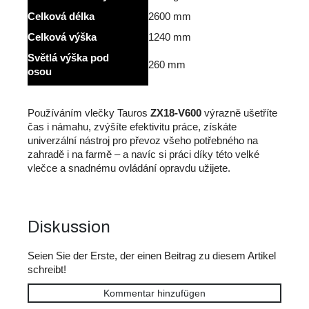
Celková délka
2600 mm
Celková výška
1240 mm
Světlá výška pod
260 mm
osou
Používáním vlečky Tauros
ZX18-V600
výrazně ušetříte
čas i námahu, zvýšíte efektivitu práce, získáte
univerzální nástroj pro převoz všeho potřebného na
zahradě i na farmě – a navíc si práci díky této velké
vlečce a snadnému ovládání opravdu užijete.
Diskussion
Seien Sie der Erste, der einen Beitrag zu diesem Artikel
schreibt!
Kommentar hinzufügen