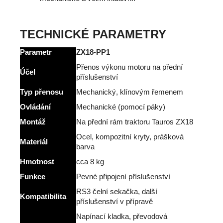
TECHNICKÉ PARAMETRY
Parametr
ZX18-PP1
Přenos výkonu motoru na přední
Účel
příslušenství
Typ přenosu
Mechanický, klínovým řemenem
Ovládání
Mechanické (pomocí páky)
Montáž
Na přední rám traktoru Tauros ZX18
Ocel, kompozitní kryty, prášková
Materiál
barva
Hmotnost
cca 8 kg
Funkce
Pevné připojení příslušenství
RS3 čelní sekačka, další
Kompatibilita
příslušenství v přípravě
Napínací kladka, převodová