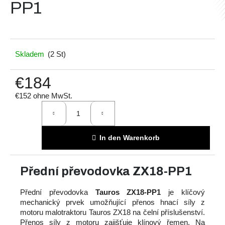
PP1
Suchen
Skladem
(2 St)
€184
W
i
€152 ohne MwSt.
r
Verkaufspreis:
e
m
p
In den Warenkorb
f
e
Přední převodovka ZX18-PP1
h
l
e
Přední převodovka
Tauros ZX18-PP1
je klíčový
mechanický prvek umožňující přenos hnací síly z
n
motoru malotraktoru Tauros ZX18 na čelní příslušenství.
Přenos síly z motoru zajišťuje klínový řemen. Na