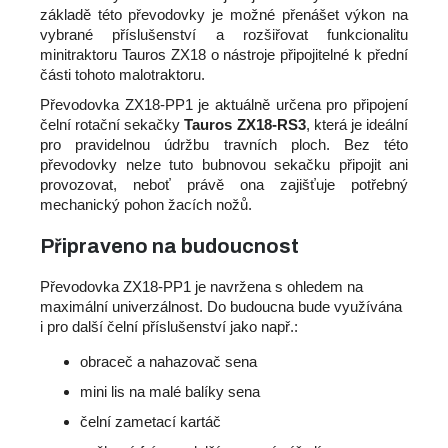
základě této převodovky je možné přenášet výkon na
vybrané příslušenství a rozšiřovat funkcionalitu
minitraktoru Tauros ZX18 o nástroje připojitelné k přední
části tohoto malotraktoru.
Převodovka ZX18-PP1 je aktuálně určena pro připojení
čelní rotační sekačky
Tauros ZX18-RS3
, která je ideální
pro pravidelnou údržbu travních ploch. Bez této
převodovky nelze tuto bubnovou sekačku připojit ani
provozovat, neboť právě ona zajišťuje potřebný
mechanický pohon žacích nožů.
Připraveno na budoucnost
Převodovka ZX18-PP1 je navržena s ohledem na
maximální univerzálnost. Do budoucna bude využívána
i pro další čelní příslušenství jako např.:
obraceč a nahazovač sena
mini lis na malé balíky sena
čelní zametací kartáč