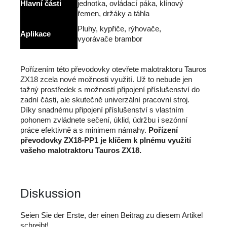
Hlavní části
jednotka, ovládací páka, klínový
řemen, držáky a táhla
Pluhy, kypřiče, rýhovače,
Aplikace
vyorávače brambor
Pořízením této převodovky otevřete malotraktoru Tauros
ZX18 zcela nové možnosti využití. Už to nebude jen
tažný prostředek s možností připojení příslušenství do
zadní části, ale skutečně univerzální pracovní stroj.
Díky snadnému připojení příslušenství s vlastním
pohonem zvládnete sečení, úklid, údržbu i sezónní
práce efektivně a s minimem námahy.
Pořízení
převodovky ZX18-PP1 je klíčem k plnému využití
vašeho malotraktoru Tauros ZX18.
Diskussion
Seien Sie der Erste, der einen Beitrag zu diesem Artikel
schreibt!