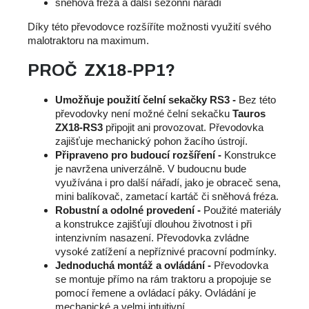
sněhová fréza a další sezonní nářadí
Díky této převodovce rozšíříte možnosti využití svého
malotraktoru na maximum.
PROČ ZX18-PP1?
Umožňuje použití čelní sekačky RS3 -
Bez této
převodovky není možné čelní sekačku
Tauros
ZX18-RS3
připojit ani provozovat. Převodovka
zajišťuje mechanický pohon žacího ústrojí.
Připraveno pro budoucí rozšíření -
Konstrukce
je navržena univerzálně. V budoucnu bude
využívána i pro další nářadí, jako je obraceč sena,
mini balíkovač, zametací kartáč či sněhová fréza.
Robustní a odolné provedení -
Použité materiály
a konstrukce zajišťují dlouhou životnost i při
intenzivním nasazení. Převodovka zvládne
vysoké zatížení a nepříznivé pracovní podmínky.
Jednoduchá montáž a ovládání -
Převodovka
se montuje přímo na rám traktoru a propojuje se
pomocí řemene a ovládací páky. Ovládání je
mechanické a velmi intuitivní.