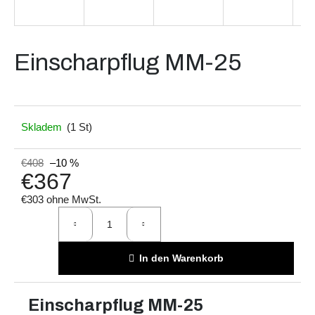
Suchen
Einscharpflug MM-25
W
Skladem
(1 St)
i
r
e
€408
–10 %
€367
m
p
€303 ohne MwSt.
f
Verkaufspreis:
e
h
l
In den Warenkorb
e
n
Einscharpflug MM-25