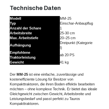
Technische Daten
Modell
MM-25
Typ
Einschar-Anbaupflug
Anzahl der Schare
1
Arbeitsbreite
25-30 cm
Max. Arbeitstiefe
20–25 cm
Dreipunkt (Kategorie
Aufhängung
I)
Empfohlene
ab 20 PS
Traktorleistung
Gewicht
41 kg
Der
MM-25
ist eine einfache, zuverlässige und
kosteneffiziente Lösung für Besitzer von
Kompakttraktoren, die ihren Boden effektiv bearbeiten
möchten – ohne komplexe Technik. Er bietet das ideale
Gleichgewicht zwischen Gewicht, Arbeitsbreite und
Leistungsbedarf und passt perfekt zu Tauros
Kompakttraktoren.