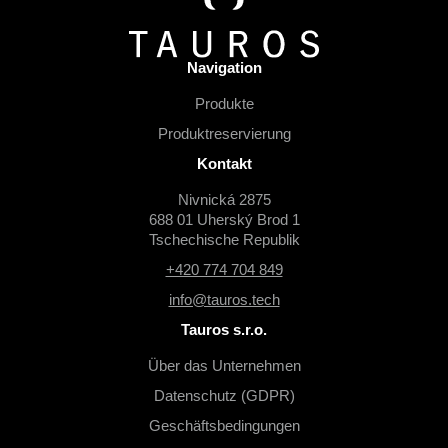
l
e
Navigation
Produkte
Produktreservierung
Kontakt
Nivnická 2875
688 01 Uherský Brod 1
Tschechische Republik
+420 774 704 849
info@tauros.tech
Tauros s.r.o.
Über das Unternehmen
Datenschutz (GDPR)
Geschäftsbedingungen