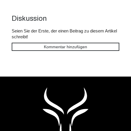
Diskussion
Seien Sie der Erste, der einen Beitrag zu diesem Artikel
schreibt!
Kommentar hinzufügen
F
u
ß
z
e
i